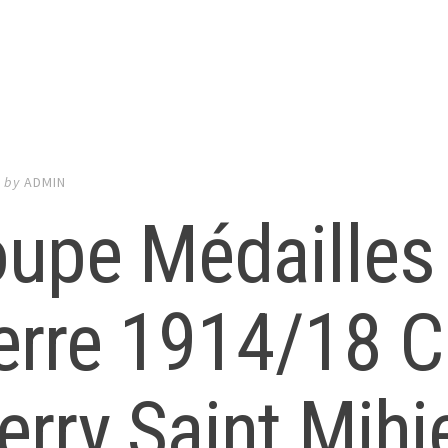
0
by
ADMIN
upe Médailles 
erre 1914/18 C
erry Saint Mihi