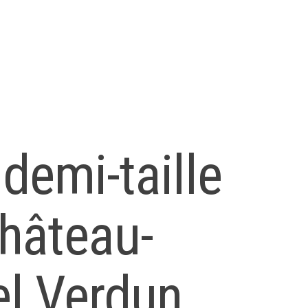
demi-taille
hâteau-
el Verdun