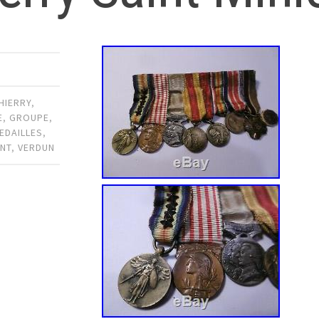
HIERRY
,
E
,
GROUPE
,
EDAILLES
,
INT
,
VERDUN