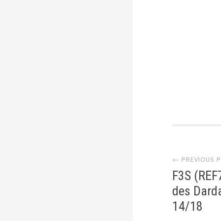
Post
← PREVIOUS 
F3S (REF7
des Darda
14/18