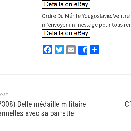
Ordre Du Mérite Yougoslavie. Ventre 
m’envoyer un message pour tous re
Facebook
Twitter
Email
Partage
Share
 navigation
POST
308) Belle médaille militaire
C
nnelles avec sa barrette