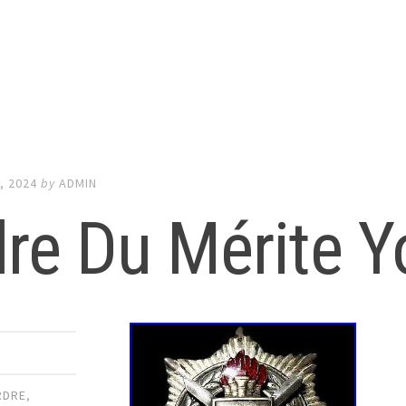
, 2024
by
ADMIN
re Du Mérite Y
RDRE
,