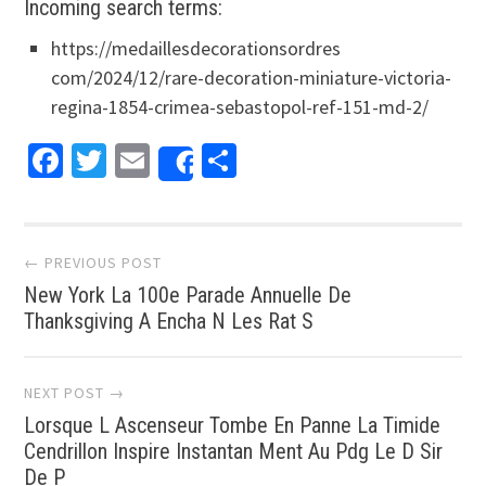
Incoming search terms:
https://medaillesdecorationsordres
com/2024/12/rare-decoration-miniature-victoria-
regina-1854-crimea-sebastopol-ref-151-md-2/
Facebook
Twitter
Email
Partager
Share
Post navigation
← PREVIOUS POST
New York La 100e Parade Annuelle De
Thanksgiving A Encha N Les Rat S
NEXT POST →
Lorsque L Ascenseur Tombe En Panne La Timide
Cendrillon Inspire Instantan Ment Au Pdg Le D Sir
De P