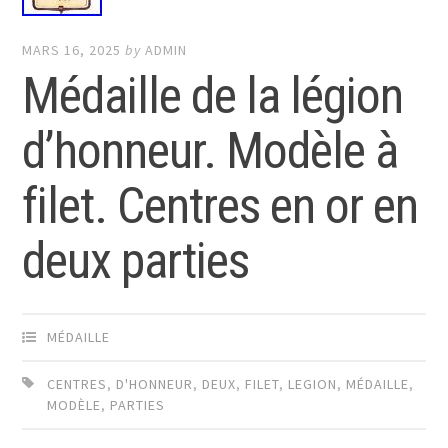
MARS 16, 2025
by
ADMIN
Médaille de la légion
d’honneur. Modèle à
filet. Centres en or en
deux parties
MÉDAILLE
CENTRES
,
D'HONNEUR
,
DEUX
,
FILET
,
LEGION
,
MÉDAILLE
,
MODÈLE
,
PARTIES