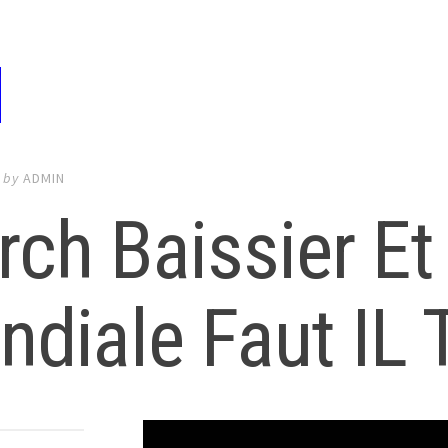
by
ADMIN
ch Baissier Et
diale Faut IL 