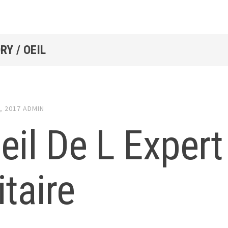
Y / OEIL
, 2017
ADMIN
eil De L Expert
itaire