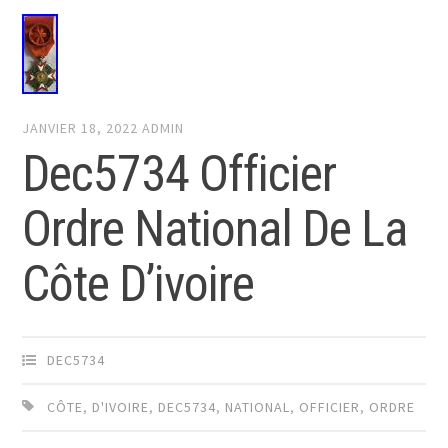
JANVIER 18, 2022
ADMIN
Dec5734 Officier
Ordre National De La
Côte D’ivoire
DEC5734
CÔTE
,
D'IVOIRE
,
DEC5734
,
NATIONAL
,
OFFICIER
,
ORDRE