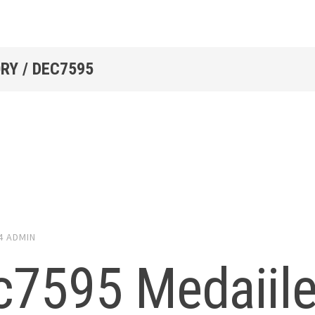
RY / DEC7595
4
ADMIN
c7595 Medaiile