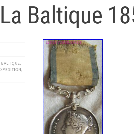
 La Baltique 1
,
BALTIQUE
,
EXPEDITION
,