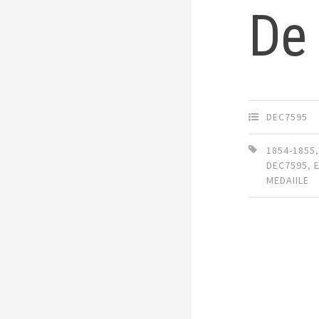
De
DEC7595
1854-1855
DEC7595
,
MEDAIILE