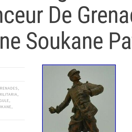
nceur De Gren
ne Soukane Pa
RENADES
,
MILITARIA
,
GULE
,
UKANE
,