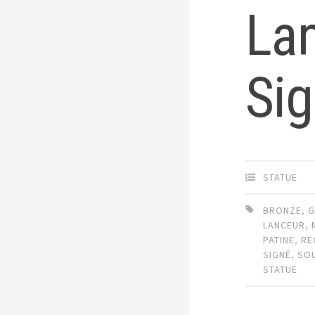
La
Sig
STATUE
BRONZE
,
G
LANCEUR
,
PATINE
,
RE
SIGNÉ
,
SO
STATUE