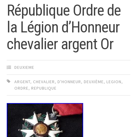
République Ordre de
la Légion d’Honneur
chevalier argent Or
DEUXIEME
ARGENT
,
CHEVALIER
,
D'HONNEUR
,
DEUXIÈME
,
LEGION
,
ORDRE
,
REPUBLIQUE