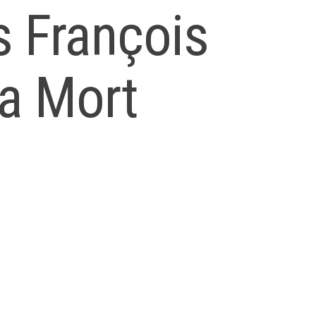
s François
La Mort