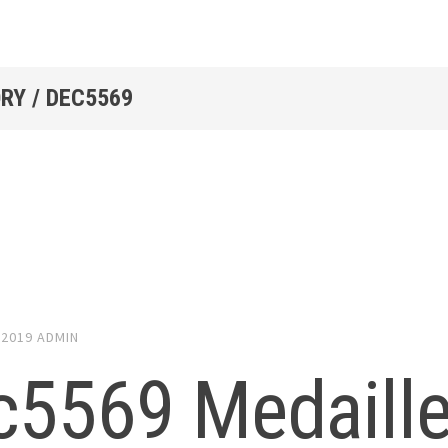
RY / DEC5569
 2019
ADMIN
c5569 Medaill