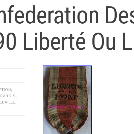
federation De
0 Liberté Ou 
ATION
,
FRANOIS
,
ÉDAILLE
,