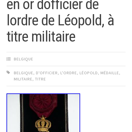
en or dofficier de
lordre de Léopold, à
titre militaire
BELGIQUE
BELGIQUE
,
D'OFFICIER
,
L'ORDRE
,
LÉOPOLD
,
MÉDAILLE
,
MILITAIRE
,
TITRE