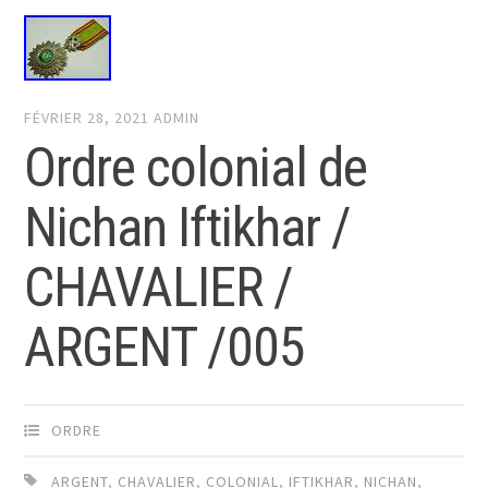
FÉVRIER 28, 2021
ADMIN
Ordre colonial de
Nichan Iftikhar /
CHAVALIER /
ARGENT /005
ORDRE
ARGENT
,
CHAVALIER
,
COLONIAL
,
IFTIKHAR
,
NICHAN
,