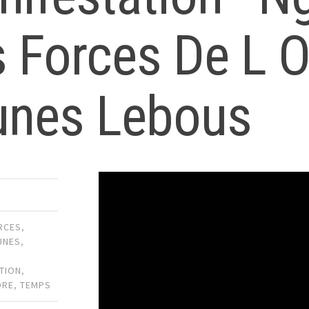
 Forces De L O
unes Lebous
RCES
,
UNES
,
TION
,
DRE
,
TEMPS