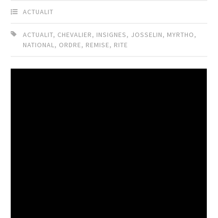
ACTUALIT
ACTUALIT
,
CHEVALIER
,
INSIGNES
,
JOSSELIN
,
MYRTHO
,
NATIONAL
,
ORDRE
,
REMISE
,
RITE