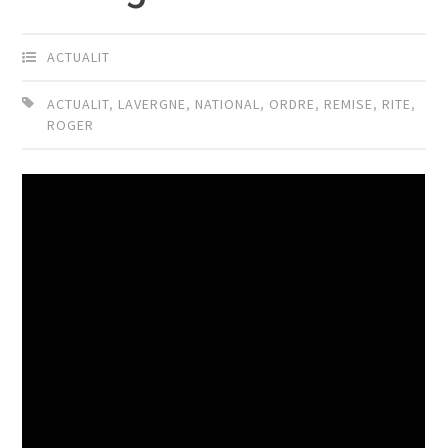
ACTUALIT
ACTUALIT
,
LAVERGNE
,
NATIONAL
,
ORDRE
,
REMISE
,
RITE
,
ROGER