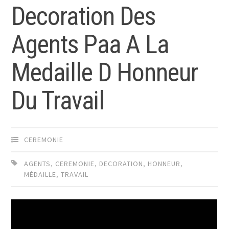
Decoration Des
Agents Paa A La
Medaille D Honneur
Du Travail
CEREMONIE
AGENTS
,
CEREMONIE
,
DECORATION
,
HONNEUR
,
MÉDAILLE
,
TRAVAIL