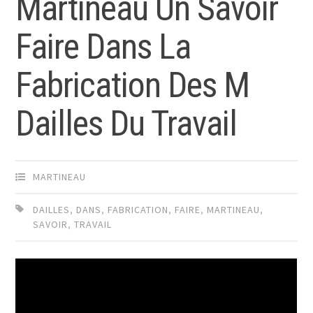
Martineau Un Savoir
Faire Dans La
Fabrication Des M
Dailles Du Travail
MARTINEAU
DAILLES
,
DANS
,
FABRICATION
,
FAIRE
,
MARTINEAU
,
SAVOIR
,
TRAVAIL