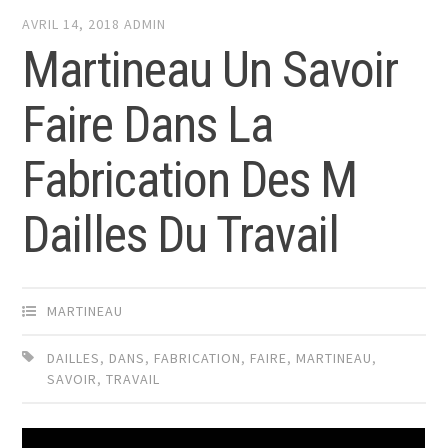
AVRIL 14, 2018
ADMIN
Martineau Un Savoir
Faire Dans La
Fabrication Des M
Dailles Du Travail
MARTINEAU
DAILLES
,
DANS
,
FABRICATION
,
FAIRE
,
MARTINEAU
,
SAVOIR
,
TRAVAIL