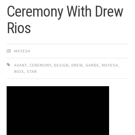
Ceremony With Drew
Rios
MAYESH
AVANT
,
CEREMONY
,
DESIGN
,
DREW
,
GARDE
,
MAYESH
,
RIOS
,
STAR