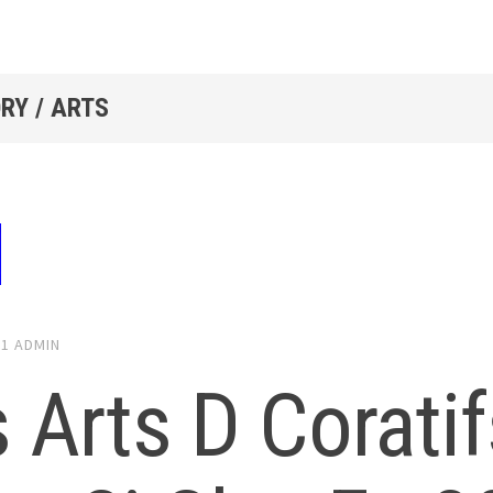
RY / ARTS
21
ADMIN
 Arts D Coratif