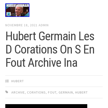
NOVEMBRE 18, 2021
ADMIN
Hubert Germain Les
D Corations On S En
Fout Archive Ina
HUBERT
ARCHIVE
,
CORATIONS
,
FOUT
,
GERMAIN
,
HUBERT