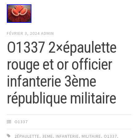
FÉVRIER 3, 2024
ADMIN
O1337 2×épaulette
rouge et or officier
infanterie 3ème
république militaire
O1337
2ÉPAULETTE
,
3EME
,
INFANTERIE
,
MILITAIRE
,
O1337
,