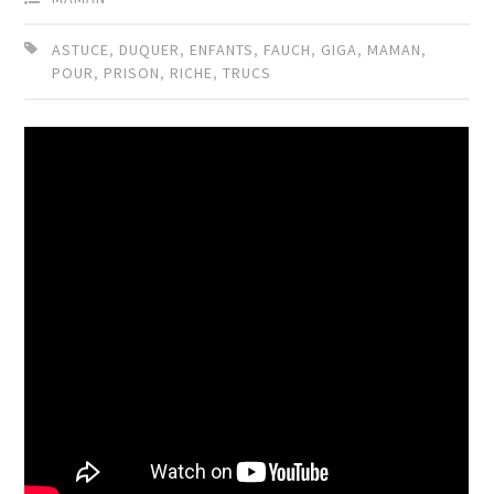
ASTUCE
,
DUQUER
,
ENFANTS
,
FAUCH
,
GIGA
,
MAMAN
,
POUR
,
PRISON
,
RICHE
,
TRUCS