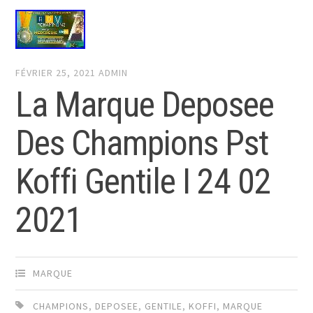
FÉVRIER 25, 2021
ADMIN
La Marque Deposee
Des Champions Pst
Koffi Gentile I 24 02
2021
MARQUE
CHAMPIONS
,
DEPOSEE
,
GENTILE
,
KOFFI
,
MARQUE