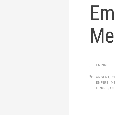
Em
Med
EMPIRE
ARGENT
,
C
EMPIRE
,
ME
ORDRE
,
O