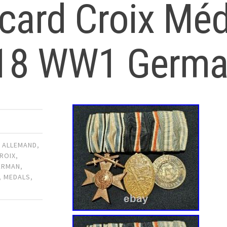
card Croix Méd
18 WW1 Germa
,
ALLEMAND
,
ROIX
,
ERMAN
,
,
MEDALS
,