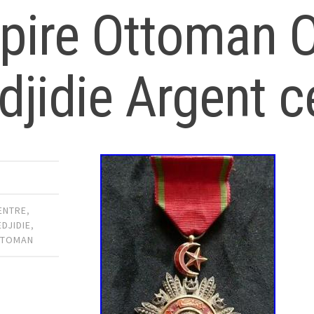
pire Ottoman O
jidie Argent c
ENTRE
,
DJIDIE
,
TTOMAN