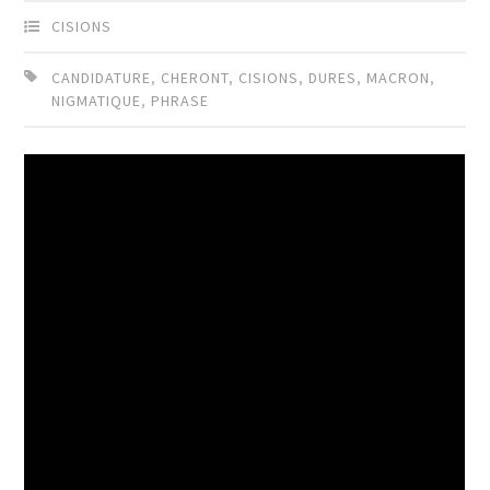
CISIONS
CANDIDATURE
,
CHERONT
,
CISIONS
,
DURES
,
MACRON
,
NIGMATIQUE
,
PHRASE