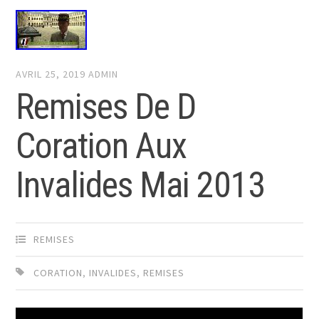
AVRIL 25, 2019
ADMIN
Remises De D
Coration Aux
Invalides Mai 2013
REMISES
CORATION
,
INVALIDES
,
REMISES