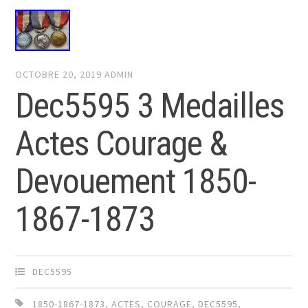
OCTOBRE 20, 2019
ADMIN
Dec5595 3 Medailles
Actes Courage &
Devouement 1850-
1867-1873
DEC5595
1850-1867-1873
,
ACTES
,
COURAGE
,
DEC5595
,