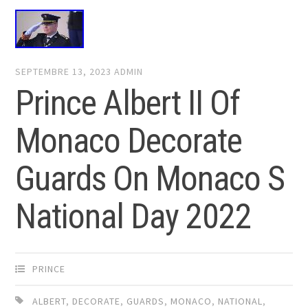
SEPTEMBRE 13, 2023
ADMIN
Prince Albert II Of
Monaco Decorate
Guards On Monaco S
National Day 2022
PRINCE
ALBERT
,
DECORATE
,
GUARDS
,
MONACO
,
NATIONAL
,