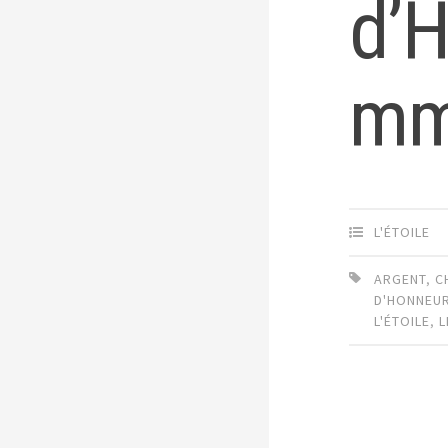
d’H
mm,
L'ÉTOILE
ARGENT
,
C
D'HONNEU
L'ÉTOILE
,
L