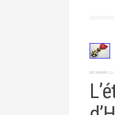
DÉCEMBRE 12,
L’é
d’H