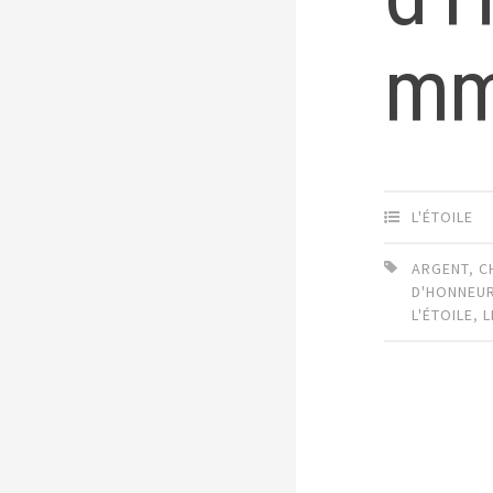
mm,
L'ÉTOILE
ARGENT
,
C
D'HONNEU
L'ÉTOILE
,
L