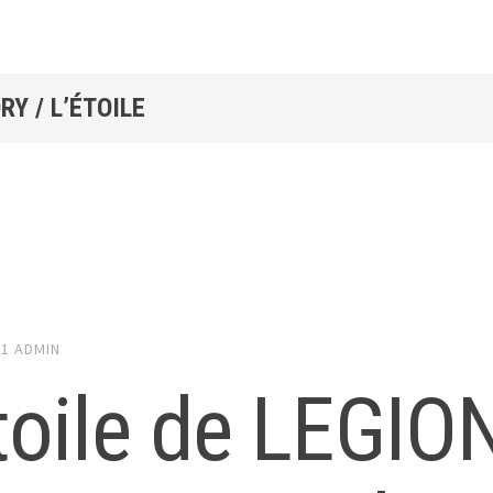
Y / L’ÉTOILE
21
ADMIN
toile de LEGIO