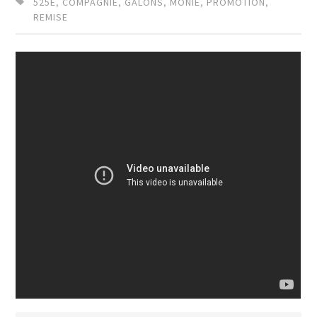
525E
,
COMPAGNIE
,
GALONS
,
MONIE
,
PROMOTION
,
REMISE