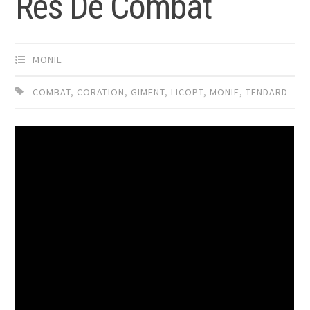
Res De Combat
MONIE
COMBAT
,
CORATION
,
GIMENT
,
LICOPT
,
MONIE
,
TENDARD