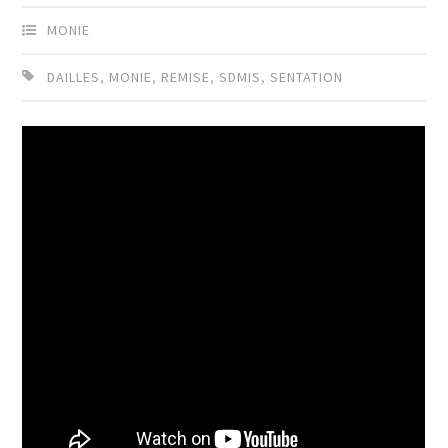
MONIE
DAILLES
,
MONIE
,
REMISE
,
SDMIS
,
SENTATION