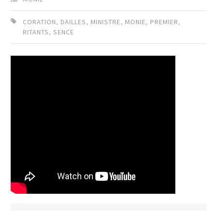
CORATION
,
DAILLES
,
MINISTRE
,
MONIE
,
PREMIER
,
RITANTS
,
SENCE