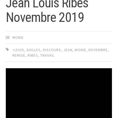
Jean Louis Ribes
Novembre 2019
MONIE
-LOUIS
,
DAILLES
,
DISCOURS
,
JEAN
,
MONIE
,
NOVEMBRE
,
REMISE
,
RIBES
,
TRAVAIL