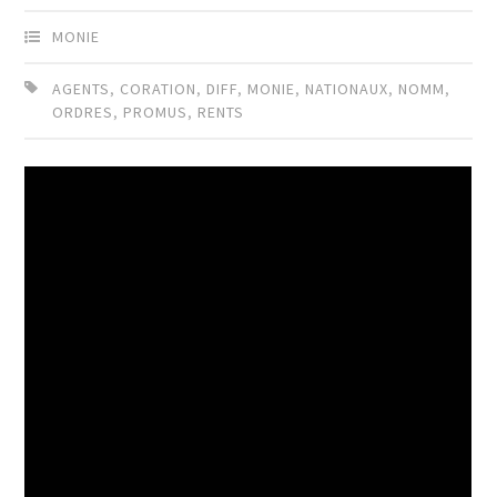
MONIE
AGENTS
,
CORATION
,
DIFF
,
MONIE
,
NATIONAUX
,
NOMM
,
ORDRES
,
PROMUS
,
RENTS