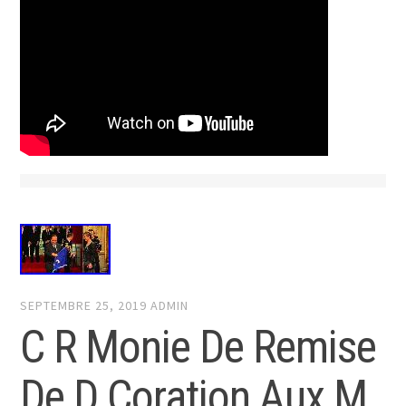
SEPTEMBRE 25, 2019
ADMIN
C R Monie De Remise
De D Coration Aux M