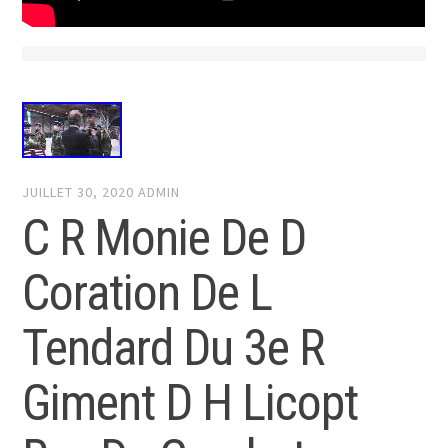
JUILLET 30, 2020
ADMIN
C R Monie De D
Coration De L
Tendard Du 3e R
Giment D H Licopt