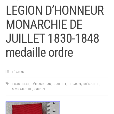
LEGION D’HONNEUR
MONARCHIE DE
JUILLET 1830-1848
medaille ordre
LÉGION
1830-1848
,
D'HONNEUR
,
JUILLET
,
LEGION
,
MÉDAILLE
,
MONARCHIE
,
ORDRE