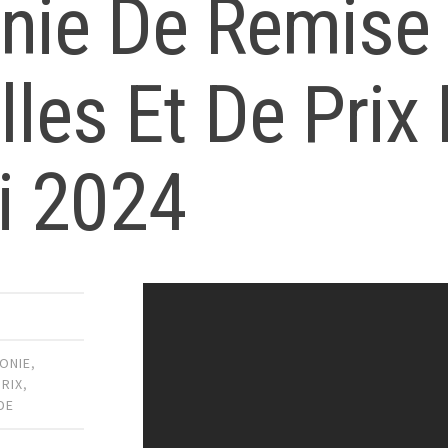
nie De Remise
lles Et De Prix
i 2024
ONIE
,
PRIX
,
DE