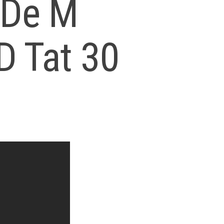
 De M
 D Tat 30