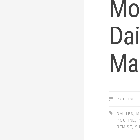
Mo
Dai
Ma
POUTINE
DAILLES
,
M
POUTINE
,
REMISE
,
SI