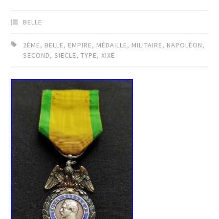
BELLE
2ÈME
,
BELLE
,
EMPIRE
,
MÉDAILLE
,
MILITAIRE
,
NAPOLÉON
,
SECOND
,
SIECLE
,
TYPE
,
XIXE