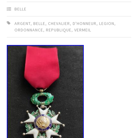
BELLE
ARGENT
,
BELLE
,
CHEVALIER
,
D'HONNEUR
,
LEGION
,
ORDONNANCE
,
REPUBLIQUE
,
VERMEIL