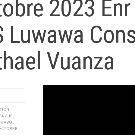
tobre 2023 Enr
 S Luwawa Cons
thael Vuanza
TION
,
ANCHE
,
UWAWA
,
OCTOBRE
,