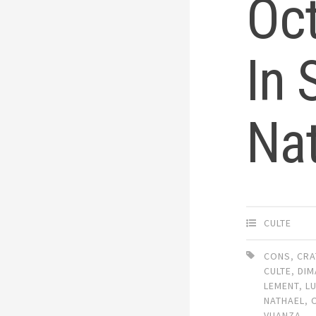
Oc
In
Na
CULTE
CONS
,
CRA
CULTE
,
DIM
LEMENT
,
L
NATHAEL
,
VUANZA