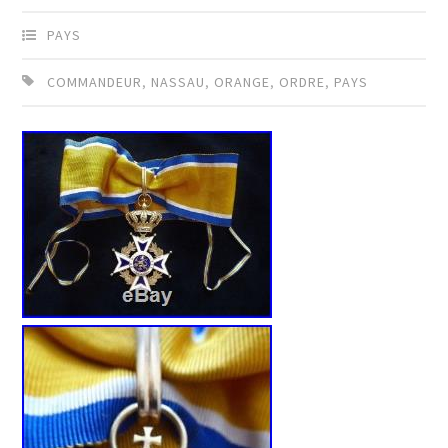
PAYS
COMMANDEUR
,
NASSAU
,
ORANGE
,
ORDRE
,
PAYS