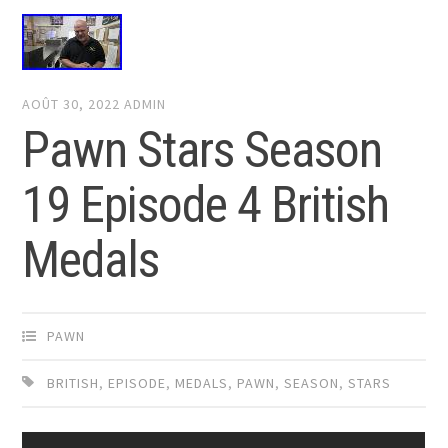
AOÛT 30, 2022
ADMIN
Pawn Stars Season
19 Episode 4 British
Medals
PAWN
BRITISH
,
EPISODE
,
MEDALS
,
PAWN
,
SEASON
,
STARS