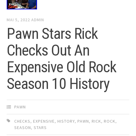
MAI 5, 2022
ADMIN
Pawn Stars Rick
Checks Out An
Expensive Old Rock
Season 10 History
PAWN
CHECKS
,
EXPENSIVE
,
HISTORY
,
PAWN
,
RICK
,
ROCK
,
SEASON
,
STARS