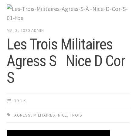
MAI 3, 2020
ADMIN
Les Trois Militaires
Agress S Nice D Cor
S
TROIS
AGRESS
,
MILITAIRES
,
NICE
,
TROIS