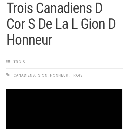
Trois Canadiens D
Cor S De La L Gion D
Honneur
TROIS
CANADIENS
,
GION
,
HONNEUR
,
TROIS