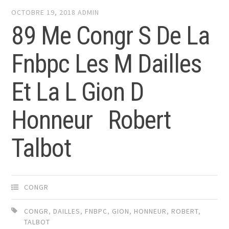
OCTOBRE 19, 2018
ADMIN
89 Me Congr S De La
Fnbpc Les M Dailles
Et La L Gion D
Honneur Robert
Talbot
CONGR
CONGR
,
DAILLES
,
FNBPC
,
GION
,
HONNEUR
,
ROBERT
,
TALBOT