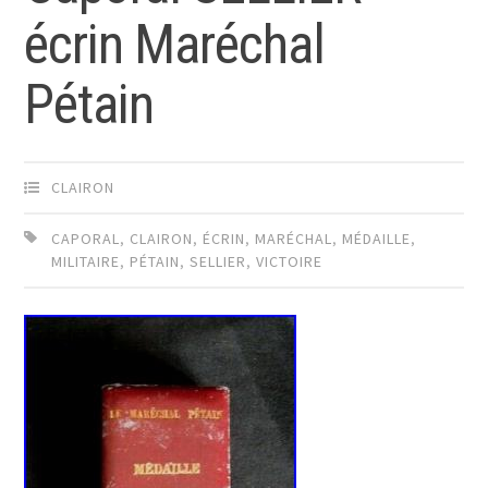
écrin Maréchal
Pétain
CLAIRON
CAPORAL
,
CLAIRON
,
ÉCRIN
,
MARÉCHAL
,
MÉDAILLE
,
MILITAIRE
,
PÉTAIN
,
SELLIER
,
VICTOIRE