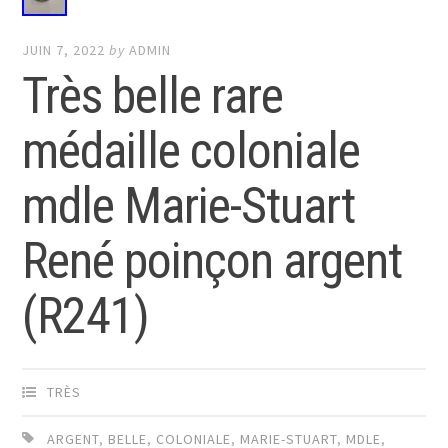
JUIN 7, 2022
by
ADMIN
Très belle rare
médaille coloniale
mdle Marie-Stuart
René poinçon argent
(R241)
TRÈS
ARGENT
,
BELLE
,
COLONIALE
,
MARIE-STUART
,
MDLE
,