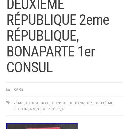
DEUXIÈME
RÉPUBLIQUE 2eme
RÉPUBLIQUE,
BONAPARTE 1er
CONSUL
RARE
2ÈME
,
BONAPARTE
,
CONSUL
,
D'HONNEUR
,
DEUXIÈME
,
LEGION
,
RARE
,
REPUBLIQUE