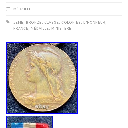
MÉDAILLE
5EME
,
BRONZE
,
CLASSE
,
COLONIES
,
D'HONNEUR
,
FRANCE
,
MÉDAILLE
,
MINISTÈRE