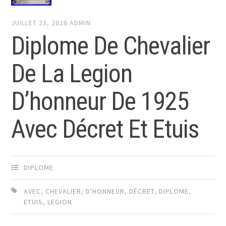
JUILLET 23, 2026
ADMIN
Diplome De Chevalier
De La Legion
D’honneur De 1925
Avec Décret Et Etuis
DIPLOME
AVEC
,
CHEVALIER
,
D'HONNEUR
,
DÉCRET
,
DIPLOME
,
ETUIS
,
LEGION