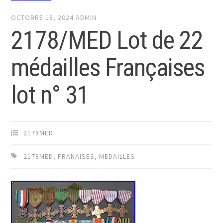
OCTOBRE 18, 2024
ADMIN
2178/MED Lot de 22
médailles Françaises
lot n° 31
2178MED
2178MED
,
FRANAISES
,
MEDAILLES