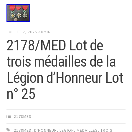
JUILLET 2, 2025
ADMIN
2178/MED Lot de
trois médailles de la
Légion d’Honneur Lot
n° 25
2178MED
2178MED
,
D'HONNEUR
,
LEGION
,
MEDAILLES
,
TROIS