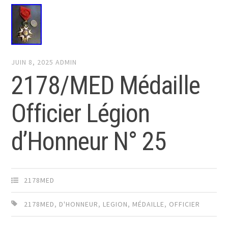
JUIN 8, 2025
ADMIN
2178/MED Médaille
Officier Légion
d’Honneur N° 25
2178MED
2178MED
,
D'HONNEUR
,
LEGION
,
MÉDAILLE
,
OFFICIER