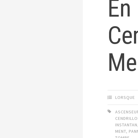
En
Cen
Men
LORSQUE
ASCENSEU
CENDRILL
INSTANTAN
MENT
,
PAN
TOMBE