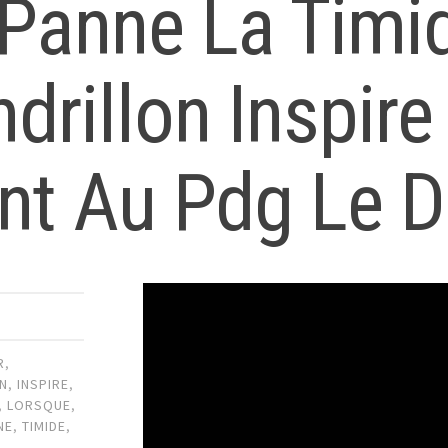
 Panne La Timi
drillon Inspire
t Au Pdg Le D 
R
,
ON
,
INSPIRE
,
,
LORSQUE
,
NE
,
TIMIDE
,