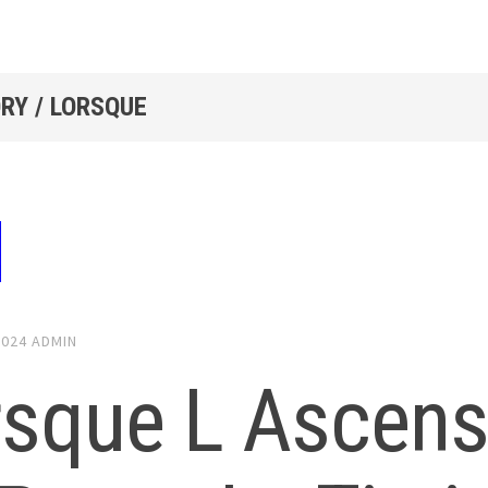
RY / LORSQUE
2024
ADMIN
rsque L Ascen