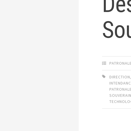
De
So
PATRONAL
DIRECTION
INTENDAN
PATRONAL
SOUVERAI
TECHNOLO