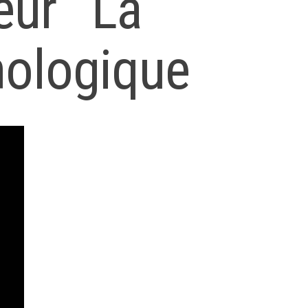
eur La
nologique