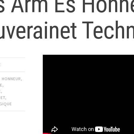
s Arm Es Honn
uverainet Tech
E
,
HONNEUR
,
CE
,
E
,
NET
,
GIQUE