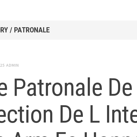
RY / PATRONALE
025
ADMIN
e Patronale De
ection De L In