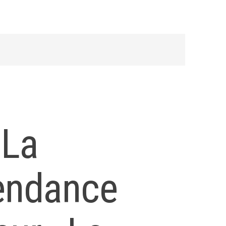
 La
tendance