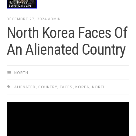
DÉCEMBRE 27, 2024
ADMIN
North Korea Faces Of
An Alienated Country
NORTH
ALIENATED
,
COUNTRY
,
FACES
,
KOREA
,
NORTH