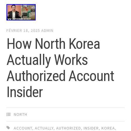
FÉVRIER 18, 2025
ADMIN
How North Korea
Actually Works
Authorized Account
Insider
NORTH
ACCOUNT
,
ACTUALLY
,
AUTHORIZED
,
INSIDER
,
KOREA
,