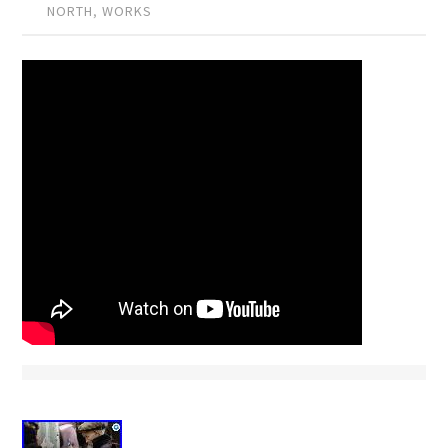
NORTH
,
WORKS