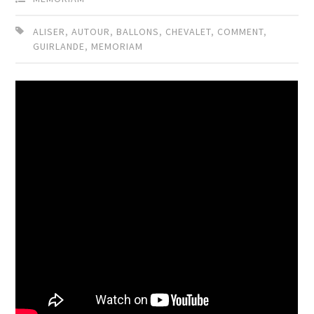
ALISER
,
AUTOUR
,
BALLONS
,
CHEVALET
,
COMMENT
,
GUIRLANDE
,
MEMORIAM