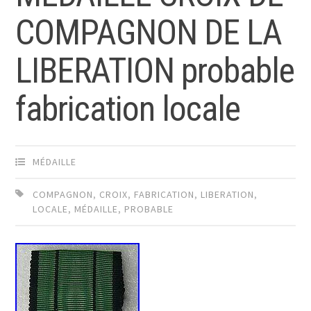
COMPAGNON DE LA
LIBERATION probable
fabrication locale
MÉDAILLE
COMPAGNON
,
CROIX
,
FABRICATION
,
LIBERATION
,
LOCALE
,
MÉDAILLE
,
PROBABLE