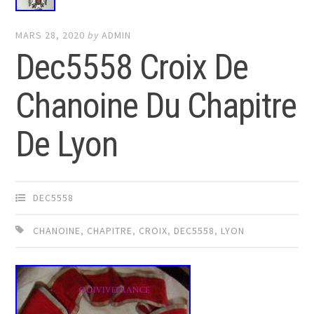
MARS 28, 2020
by
ADMIN
Dec5558 Croix De
Chanoine Du Chapitre
De Lyon
DEC5558
CHANOINE
,
CHAPITRE
,
CROIX
,
DEC5558
,
LYON