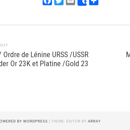
Facebook
Twitter
Email
Partage
Share
 navigation
POST
/ Ordre de Lénine URSS /USSR
M
der Or 23K et Platine /Gold 23
POWERED BY WORDPRESS
|
THEME: EDITOR BY
ARRAY