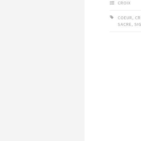
CROIX
COEUR
,
CR
SACRE
,
SI