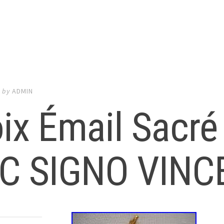
4
by
ADMIN
ix Émail Sacré
C SIGNO VINC