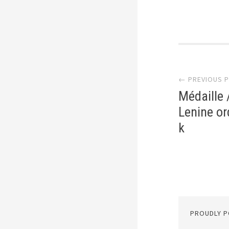
Post
← PREVIOUS 
Médaille 
Lenine or
k
PROUDLY 