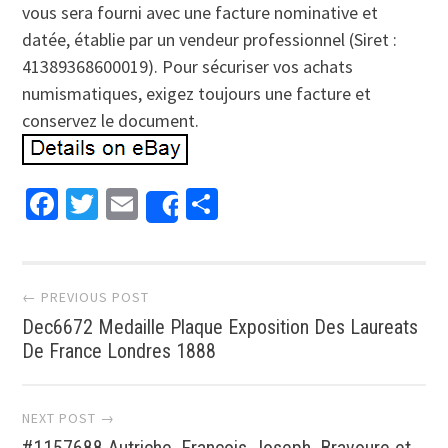
vous sera fourni avec une facture nominative et
datée, établie par un vendeur professionnel (Siret :
41389368600019). Pour sécuriser vos achats
numismatiques, exigez toujours une facture et
conservez le document.
Facebook
Twitter
Email
Partager
Share
Post navigation
← PREVIOUS POST
Dec6672 Medaille Plaque Exposition Des Laureats
De France Londres 1888
NEXT POST →
#1157688 Autriche, François-Joseph, Bravoure et