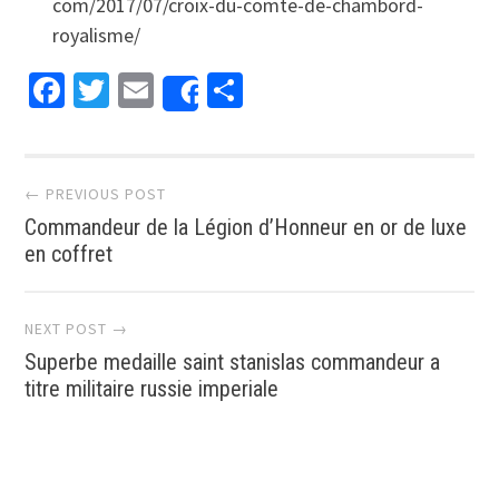
com/2017/07/croix-du-comte-de-chambord-
royalisme/
Facebook
Twitter
Email
Partager
Share
Post navigation
← PREVIOUS POST
Commandeur de la Légion d’Honneur en or de luxe
en coffret
NEXT POST →
Superbe medaille saint stanislas commandeur a
titre militaire russie imperiale